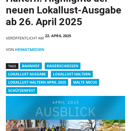
neuen Lokallust-Ausgabe
ab 26. April 2025
22. APRIL 2025
VERÖFFENTLICHT AM
VON
HEIMATMEDIEN
BAHNHOF
KAISERSCHIESSEN
TAGS
LOKALLUST AUSGABE
LOKALLUST HALTERN
LOKALLUST HALTERN APRIL 2025
MALTE MICUS
SCHÜTZENFEST