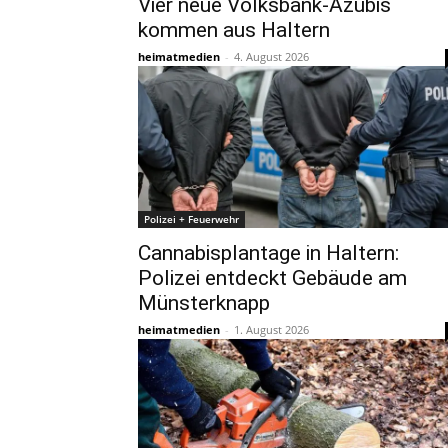
Vier neue Volksbank-Azubis
kommen aus Haltern
heimatmedien
-
4. August 2026
Polizei + Feuerwehr
Cannabisplantage in Haltern:
Polizei entdeckt Gebäude am
Münsterknapp
heimatmedien
-
1. August 2026