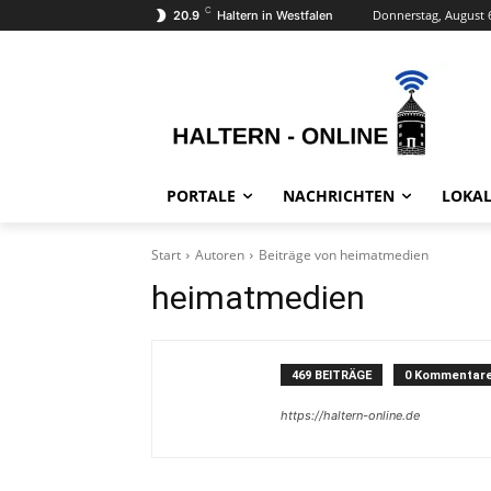
C
Donnerstag, August 
20.9
Haltern in Westfalen
PORTALE
NACHRICHTEN
LOKAL
Start
Autoren
Beiträge von heimatmedien
heimatmedien
469 BEITRÄGE
0 Kommentar
https://haltern-online.de