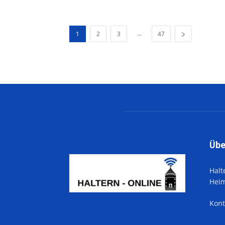
...
1
2
3
47
Übe
Halt
Hei
Kont