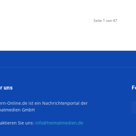
Seite 1 von 47
r uns
F
ern-Online.de ist ein Nachrichtenportal der
matmedien GmbH
aktieren Sie uns:
info@heimatmedien.de