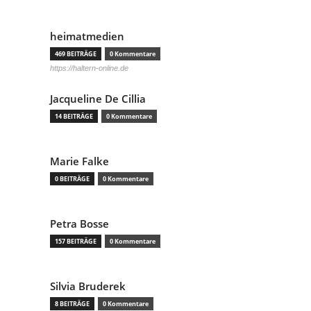
heimatmedien
469 BEITRÄGE
0 Kommentare
https://haltern-online.de
Jacqueline De Cillia
14 BEITRÄGE
0 Kommentare
Marie Falke
0 BEITRÄGE
0 Kommentare
Petra Bosse
157 BEITRÄGE
0 Kommentare
Silvia Bruderek
8 BEITRÄGE
0 Kommentare