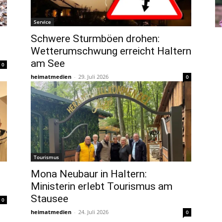
Service
Schwere Sturmböen drohen:
Wetterumschwung erreicht Haltern
am See
0
heimatmedien
-
29. Juli 2026
0
Tourismus
Mona Neubaur in Haltern:
Ministerin erlebt Tourismus am
Stausee
0
heimatmedien
-
24. Juli 2026
0