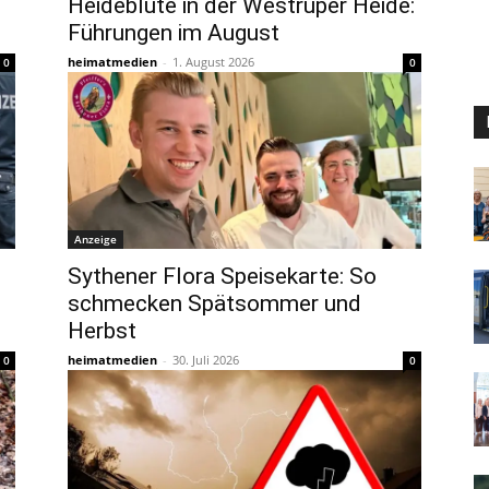
Heideblüte in der Westruper Heide:
Führungen im August
heimatmedien
-
1. August 2026
0
0
Anzeige
Sythener Flora Speisekarte: So
schmecken Spätsommer und
Herbst
heimatmedien
-
30. Juli 2026
0
0