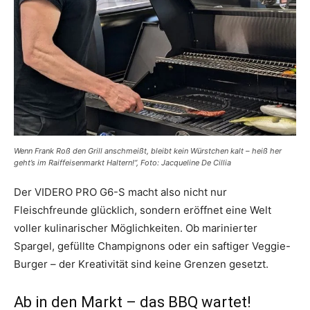
Wenn Frank Roß den Grill anschmeißt, bleibt kein Würstchen kalt – heiß her
geht’s im Raiffeisenmarkt Haltern!“, Foto: Jacqueline De Cillia
Der VIDERO PRO G6-S macht also nicht nur
Fleischfreunde glücklich, sondern eröffnet eine Welt
voller kulinarischer Möglichkeiten. Ob marinierter
Spargel, gefüllte Champignons oder ein saftiger Veggie-
Burger – der Kreativität sind keine Grenzen gesetzt.
Ab in den Markt – das BBQ wartet!