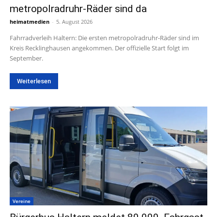
metropolradruhr-Räder sind da
heimatmedien
-
5. August 2026
Fahrradverleih Haltern: Die ersten metropolradruhr-Räder sind im
Kreis Recklinghausen angekommen. Der offizielle Start folgt im
September.
Weiterlesen
Vereine