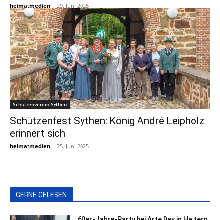
heimatmedien
-
29. Juni 2025
Schützenverein Sythen
Schützenfest Sythen: König André Leipholz
erinnert sich
heimatmedien
-
25. Juni 2025
GERNE GELESEN
60er-Jahre-Party bei Arte Day in Haltern