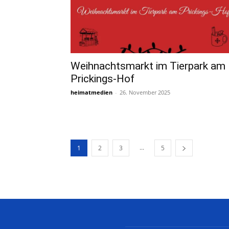
Weihnachtsmarkt im Tierpark am
Prickings-Hof
heimatmedien
-
26. November 2025
...
1
2
3
5