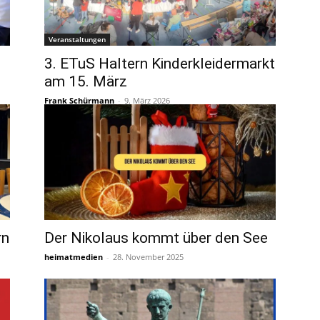
Veranstaltungen
3. ETuS Haltern Kinderkleidermarkt
am 15. März
Frank Schürmann
-
9. März 2026
rn
Der Nikolaus kommt über den See
heimatmedien
-
28. November 2025