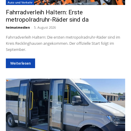
Auto und Verkehr
Fahrradverleih Haltern: Erste
metropolradruhr-Räder sind da
heimatmedien
-
5. August 2026
Fahrradverleih Haltern: Die ersten metropolradruhr-Räder sind im
Kreis Recklinghausen angekommen. Der offizielle Start folgt im
September.
Weiterlesen