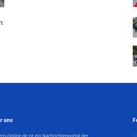
n:
r uns
F
ern-Online.de ist ein Nachrichtenportal der