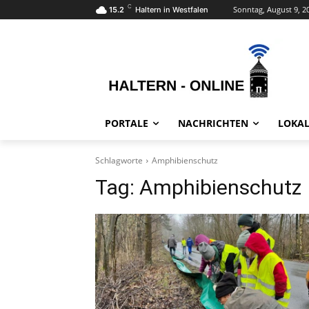
C
Sonntag, August 9, 2
15.2
Haltern in Westfalen
PORTALE
NACHRICHTEN
LOKAL
Schlagworte
Amphibienschutz
Tag:
Amphibienschutz