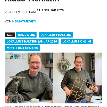
11. FEBRUAR 2026
VERÖFFENTLICHT AM
VON
HEIMATMEDIEN
HANDWERK
LOKALLUST HALTERN
TAGS
LOKALLUST HALTERN JANUAR 2026
LOKALLUST ONLINE
METALLBAU TIEMANN
Klaus Tiemann ist Inhaber der Kunstschmiede Tiemann. Foto: Heimatmedien