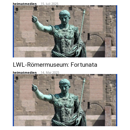
heimatmedien
-
15. Juli 2025
LWL-Römermuseum: Fortunata
heimatmedien
-
14. Mai 2025