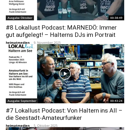
Ausgabe Oktober
00:38:49
#8 Lokallust Podcast: MARNEDÖ: Immer
gut aufgelegt! – Halterns DJs im Portrait
heimatmedien
-
9. November 2025
Ausgabe September
00:43:24
#7 Lokallust Podcast: Von Haltern ins All –
die Seestadt-Amateurfunker
heimatmedien
-
5. Oktober 2025