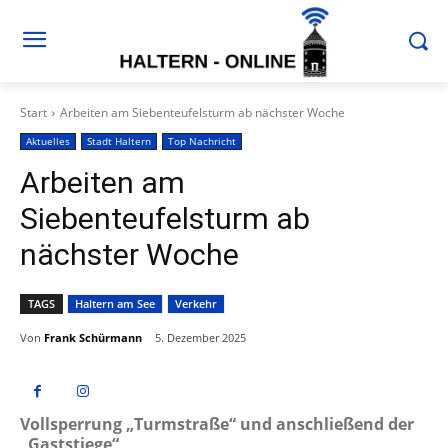
Start
Arbeiten am Siebenteufelsturm ab nächster Woche
Aktuelles
Stadt Haltern
Top Nachricht
Arbeiten am
Siebenteufelsturm ab
nächster Woche
TAGS
Haltern am See
Verkehr
Von
Frank Schürmann
5. Dezember 2025
Vollsperrung „Turmstraße“ und anschließend der
„Gaststiege“