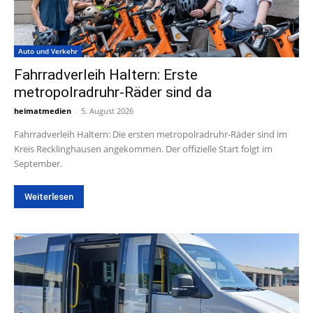
Auto und Verkehr
Fahrradverleih Haltern: Erste
metropolradruhr-Räder sind da
heimatmedien
-
5. August 2026
Fahrradverleih Haltern: Die ersten metropolradruhr-Räder sind im
Kreis Recklinghausen angekommen. Der offizielle Start folgt im
September.
Weiterlesen