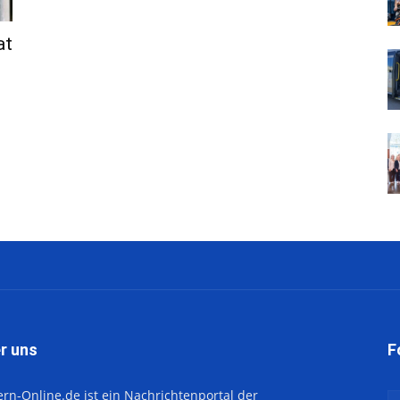
at
r uns
F
ern-Online.de ist ein Nachrichtenportal der