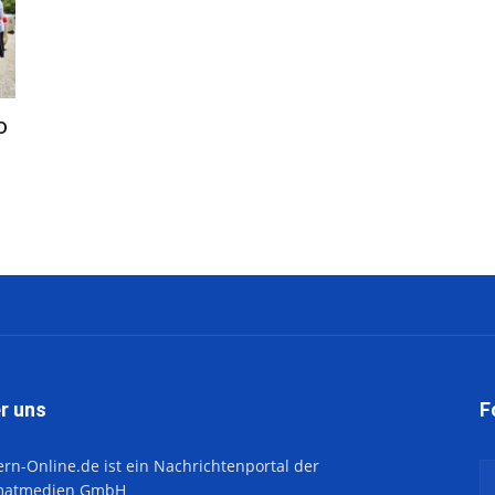
o
r uns
F
ern-Online.de ist ein Nachrichtenportal der
matmedien GmbH