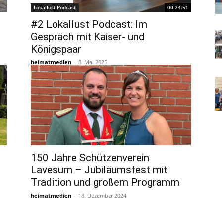
Lokallust Podcast
00:24:51
#2 Lokallust Podcast: Im
Gespräch mit Kaiser- und
Königspaar
heimatmedien
-
8. Mai 2025
150 Jahre Schützenverein
Lavesum – Jubiläumsfest mit
Tradition und großem Programm
heimatmedien
-
18. Dezember 2024