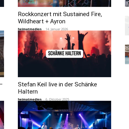
Rockkonzert mit Sustained Fire,
Wildheart + Ayron
heimatmedien
-
14. Januar 2026
 –
Stefan Keil live in der Schänke
Haltern
heimatmedien
-
6. Oktober 2025