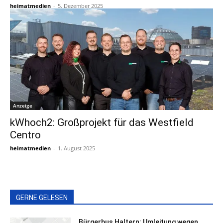
heimatmedien
-
5. Dezember 2025
Anzeige
kWhoch2: Großprojekt für das Westfield
Centro
heimatmedien
-
1. August 2025
GERNE GELESEN
Bürgerbus Haltern: Umleitung wegen