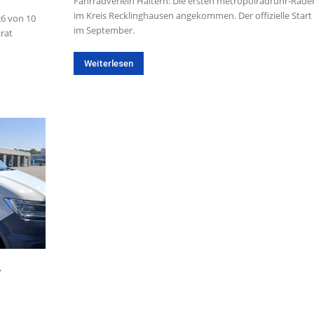
Fahrradverleih Haltern: Die ersten metropolradruhr-Räder
im Kreis Recklinghausen angekommen. Der offizielle Start 
26 von 10
im September.
irat
Weiterlesen
.