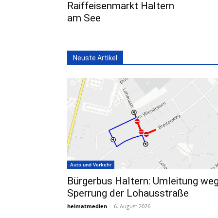
Raiffeisenmarkt Haltern
am See
Neuste Artikel
Auto und Verkehr
Bürgerbus Haltern: Umleitung we
Sperrung der Lohausstraße
heimatmedien
-
6. August 2026