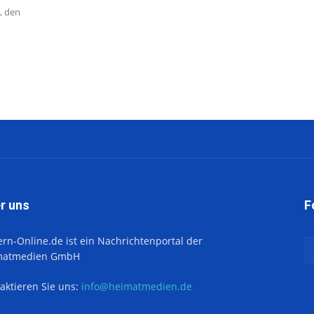
, den
r uns
F
ern-Online.de ist ein Nachrichtenportal der
matmedien GmbH
aktieren Sie uns:
info@heimatmedien.de