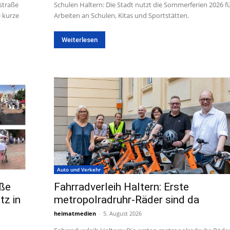
straße
Schulen Haltern: Die Stadt nutzt die Sommerferien 2026 f
e kurze
Arbeiten an Schulen, Kitas und Sportstätten.
Weiterlesen
Auto und Verkehr
oße
Fahrradverleih Haltern: Erste
z in
metropolradruhr-Räder sind da
heimatmedien
-
5. August 2026