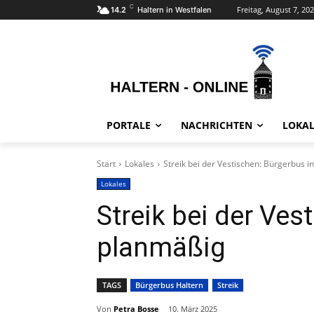
C
Freitag, August 7, 20
14.2
Haltern in Westfalen
PORTALE
NACHRICHTEN
LOKAL
Start
Lokales
Streik bei der Vestischen: Bürgerbus i
Lokales
Streik bei der Ves
planmäßig
TAGS
Bürgerbus Haltern
Streik
Von
Petra Bosse
10. März 2025