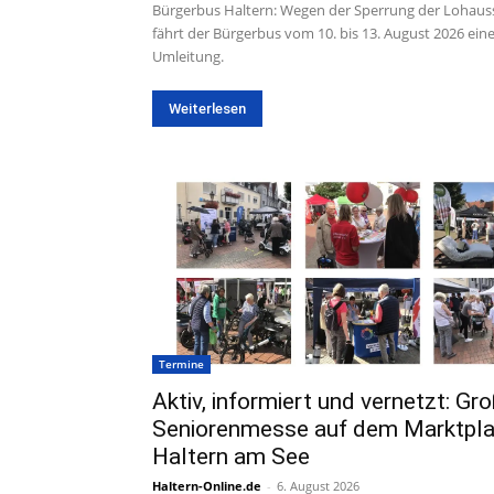
Bürgerbus Haltern: Wegen der Sperrung der Lohaus
fährt der Bürgerbus vom 10. bis 13. August 2026 ein
Umleitung.
Weiterlesen
Termine
Aktiv, informiert und vernetzt: Gr
Seniorenmesse auf dem Marktplat
Haltern am See
Haltern-Online.de
-
6. August 2026