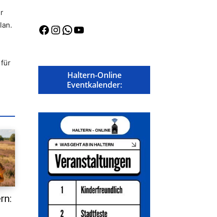
r
lan.
Facebook
Instagram
WhatsApp
YouTube
für
Haltern-Online
Eventkalender:
rn: