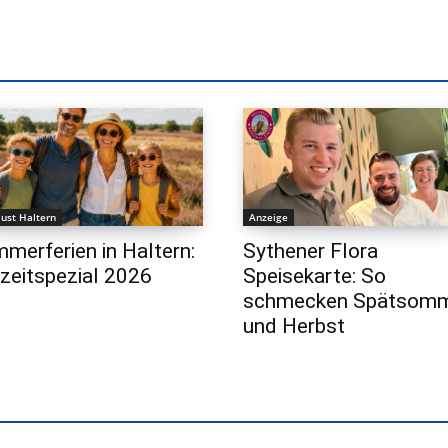
lust Haltern
Anzeige
merferien in Haltern:
Sythener Flora
izeitspezial 2026
Speisekarte: So
schmecken Spätsom
und Herbst