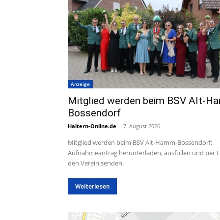
Anzeige
Mitglied werden beim BSV Alt-H
Bossendorf
Haltern-Online.de
-
7. August 2026
Mitglied werden beim BSV Alt-Hamm-Bossendorf:
Aufnahmeantrag herunterladen, ausfüllen und per E
den Verein senden.
Weiterlesen