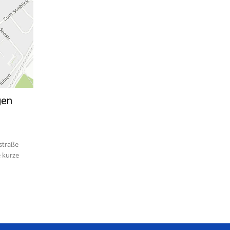
gen
straße
e kurze