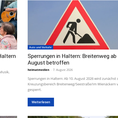
Auto und Verkehr
Haltern
Sperrungen in Haltern: Breitenweg ab 
August betroffen
heimatmedien
-
7. August 2026
 Musik,
Sperrungen in Haltern: Ab 10. August 2026 wird zunächst 
Kreuzungsbereich Breitenweg/Seestraße/Im Wienäckern v
gesperrt.
Weiterlesen