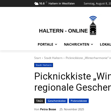
C
Samstag, August 8, 2
16.6
Haltern in Westfalen
PORTALE
NACHRICHTEN
LOKAL
Start
Stadt Haltern
Picknickkiste „Winterharmonie“ 
Stadt Haltern
Picknickkiste „Wi
regionale Gesche
TAGS
Geschenkidee
Picknickkiste
Von
Petra Bosse
25. November 2025