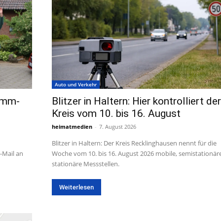
Auto und Verkehr
amm-
Blitzer in Haltern: Hier kontrolliert der
Kreis vom 10. bis 16. August
heimatmedien
-
7. August 2026
Blitzer in Haltern: Der Kreis Recklinghausen nennt für die
-Mail an
Woche vom 10. bis 16. August 2026 mobile, semistationär
stationäre Messstellen.
Weiterlesen