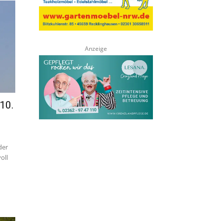
10.
der
oll