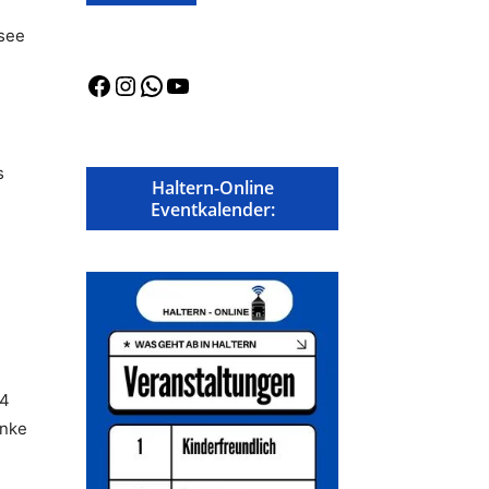
usee
Facebook
Instagram
WhatsApp
YouTube
s
Haltern-Online
Eventkalender:
64
enke