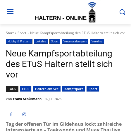
Start
Sport
Neue Kampfsportabteilung des ETuS Haltern stellt sich vor
Hobby & Freizeit
Lokales
Sport
Veranstaltungen
Vereine
Neue Kampfsportabteilung
des ETuS Haltern stellt sich
vor
TAGS
ETuS
Haltern am See
Kampfsport
Sport
Von
Frank Schürmann
5. Juli 2026
Tag der offenen Tür im Gildehaus lockt zahlreiche
Interessierte an – Taekwondo und Muay Thai live