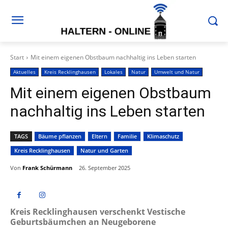
Start
Mit einem eigenen Obstbaum nachhaltig ins Leben starten
Aktuelles
Kreis Recklinghausen
Lokales
Natur
Umwelt und Natur
Mit einem eigenen Obstbaum
nachhaltig ins Leben starten
TAGS
Bäume pflanzen
Eltern
Familie
Klimaschutz
Kreis Recklinghausen
Natur und Garten
Von
Frank Schürmann
26. September 2025
Kreis Recklinghausen verschenkt Vestische
Geburtsbäumchen an Neugeborene