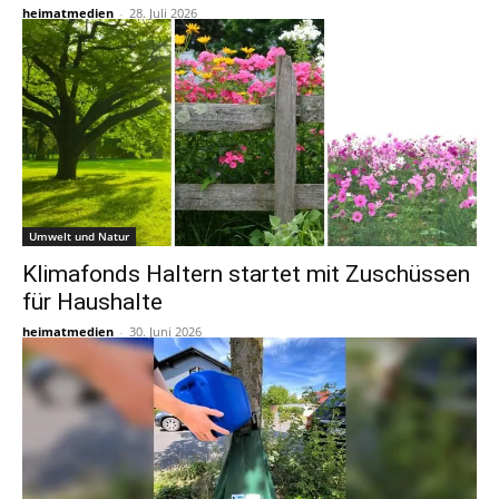
heimatmedien
-
28. Juli 2026
Umwelt und Natur
Klimafonds Haltern startet mit Zuschüssen
für Haushalte
heimatmedien
-
30. Juni 2026