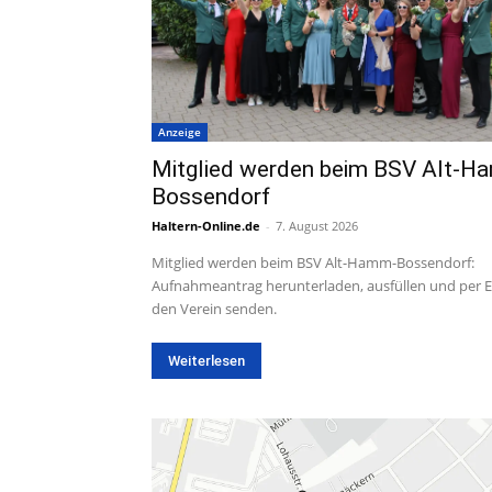
Anzeige
Mitglied werden beim BSV Alt-H
Bossendorf
Haltern-Online.de
-
7. August 2026
Mitglied werden beim BSV Alt-Hamm-Bossendorf:
Aufnahmeantrag herunterladen, ausfüllen und per E
den Verein senden.
Weiterlesen