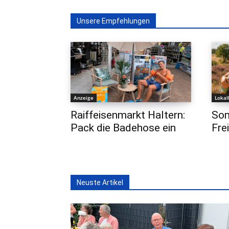
Unsere Empfehlungen
Anzeige
Lokal
Raiffeisenmarkt Haltern:
Som
Pack die Badehose ein
Fre
Neuste Artikel