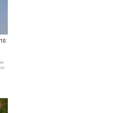
10.
der
oll