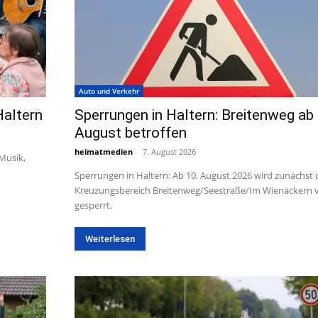
Auto und Verkehr
Haltern
Sperrungen in Haltern: Breitenweg ab 
August betroffen
heimatmedien
-
7. August 2026
 Musik,
Sperrungen in Haltern: Ab 10. August 2026 wird zunächst 
Kreuzungsbereich Breitenweg/Seestraße/Im Wienäckern v
gesperrt.
Weiterlesen