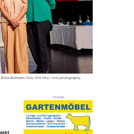
Britta Bollmann. Foto: Erik Hinz / hinz photography,
Anzeige
ojekt