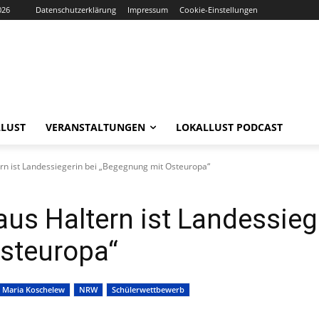
026
Datenschutzerklärung
Impressum
Cookie-Einstellungen
LUST
VERANSTALTUNGEN
LOKALLUST PODCAST
rn ist Landessiegerin bei „Begegnung mit Osteuropa“
us Haltern ist Landessieg
steuropa“
Maria Koschelew
NRW
Schülerwettbewerb