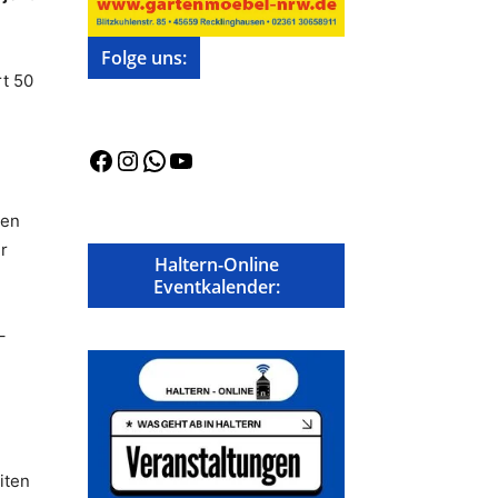
Folge uns:
rt 50
Facebook
Instagram
WhatsApp
YouTube
ben
r
Haltern-Online
Eventkalender:
–
iten