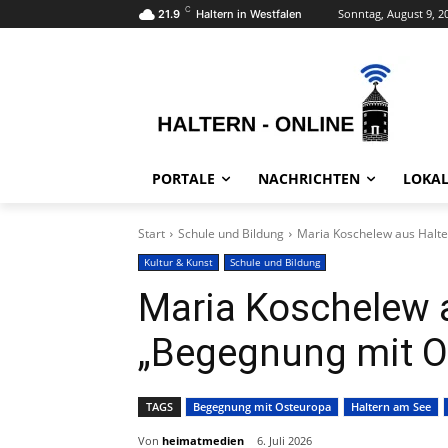
C
Sonntag, August 9, 2
21.9
Haltern in Westfalen
PORTALE
NACHRICHTEN
LOKAL
Start
Schule und Bildung
Maria Koschelew aus Halte
Kultur & Kunst
Schule und Bildung
Maria Koschelew a
„Begegnung mit O
TAGS
Begegnung mit Osteuropa
Haltern am See
Von
heimatmedien
6. Juli 2026