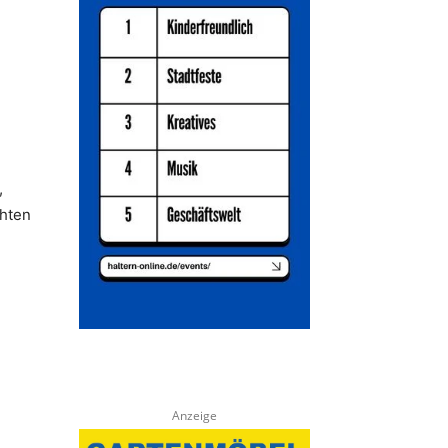
,
hten
m