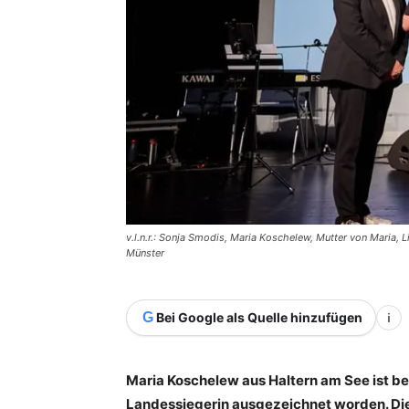
v.l.n.r.: Sonja Smodis, Maria Koschelew, Mutter von Maria, 
Münster
G
Bei Google als Quelle hinzufügen
i
Maria Koschelew aus Haltern am See ist
Landessiegerin ausgezeichnet worden. Die e