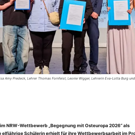
Lisa Amy Predeck, Lehrer Thomas Fornfeist, Leonie Wigger, Lehrerin Eva-Lotta Burg und 
 beim NRW-Wettbewerb „Begegnung mit Osteuropa 2026“ als
lfjährige Schülerin erhielt für ihre Wettbewerbsarbeit im Pr