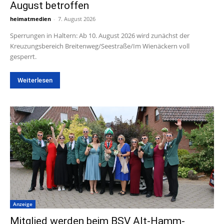
August betroffen
heimatmedien
-
7. August 2026
Sperrungen in Haltern: Ab 10. August 2026 wird zunächst der
Kreuzungsbereich Breitenweg/Seestraße/Im Wienäckern voll
gesperrt.
Weiterlesen
Anzeige
Mitglied werden beim BSV Alt-Hamm-