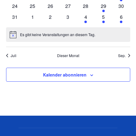
Veranstaltungen
Veranstaltungen
Veranstaltungen
Veranstaltungen
Veranstaltungen
Veranstaltungen
Veranst
0
0
0
0
0
1
0
24
25
26
27
28
29
30
Veranstaltungen
Veranstaltungen
Veranstaltungen
Veranstaltungen
Veranstaltungen
Veranstaltung
Veranst
0
0
0
0
1
1
1
31
1
2
3
4
5
6
Veranstaltungen
Veranstaltungen
Veranstaltungen
Veranstaltungen
Veranstaltung
Veranstaltung
Veranst
Es gibt keine Veranstaltungen an diesem Tag.
Hinweis
Juli
Dieser Monat
Sep.
Kalender abonnieren