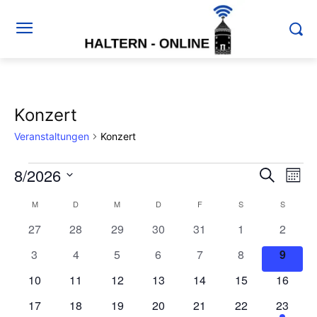
Konzert
Veranstaltungen
Konzert
8/2026
Veranstaltungen
Ver
Verans
Suche
Mona
Ans
Datum
Suche
M
MONTAG
D
DIENSTAG
M
MITTWOCH
D
DONNERSTAG
F
FREITAG
S
SAMSTAG
S
SONNT
Kalender
wählen.
Nav
0
0
0
0
0
0
und
0
27
28
29
30
31
1
2
von
Veranstaltungen
Veranstaltungen
Veranstaltungen
Veranstaltungen
Veranstaltungen
Veranstaltunge
Veranst
0
0
0
0
0
0
0
3
4
5
6
7
8
9
Ansich
Veranstaltungen
Veranstaltungen
Veranstaltungen
Veranstaltungen
Veranstaltungen
Veranstaltungen
Veranstaltunge
Verans
0
0
0
0
0
0
0
10
11
12
13
14
15
16
Naviga
Veranstaltungen
Veranstaltungen
Veranstaltungen
Veranstaltungen
Veranstaltungen
Veranstaltungen
Veranst
0
0
0
0
0
0
1
17
18
19
20
21
22
23