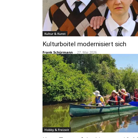
Kultur & Kunst
Kulturboitel modernisiert sich
Frank Schürmann
-
27. Mai 2026
Hobby & Freizeit