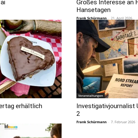
ai
Großes Interesse an 
Hansetagen
Frank Schürmann
-
21. April 2026
Veranstaltungen
rtag erhältlich
Investigativjournalist
2
Frank Schürmann
-
7. Februar 2026