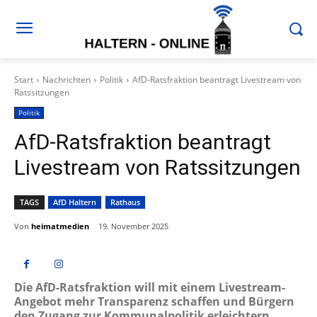
Start
Nachrichten
Politik
AfD-Ratsfraktion beantragt Livestream von
Ratssitzungen
Politik
AfD-Ratsfraktion beantragt
Livestream von Ratssitzungen
TAGS
AfD Haltern
Rathaus
Von
heimatmedien
19. November 2025
Die AfD-Ratsfraktion will mit einem Livestream-
Angebot mehr Transparenz schaffen und Bürgern
den Zugang zur Kommunalpolitik erleichtern.