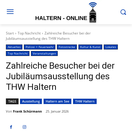
Start
Top Nachricht
Zahlreiche Besucher bei der
Jubiläumsausstellung des THW Haltern
Aktuelles
Polizei + Feuerwehr
Fotostrecke
Kultur & Kunst
Lokales
Top Nachricht
Veranstaltungen
Zahlreiche Besucher bei der
Jubiläumsausstellung des
THW Haltern
TAGS
Ausstellung
Haltern am See
THW Haltern
Von
Frank Schürmann
25. Januar 2026