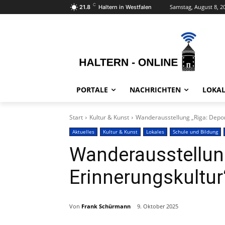
C
Samstag, August 8, 2
21.8
Haltern in Westfalen
PORTALE
NACHRICHTEN
LOKAL
Start
Kultur & Kunst
Wanderausstellung „Riga: Deport
Aktuelles
Kultur & Kunst
Lokales
Schule und Bildung
Wanderausstellung
Erinnerungskultur
Von
Frank Schürmann
9. Oktober 2025