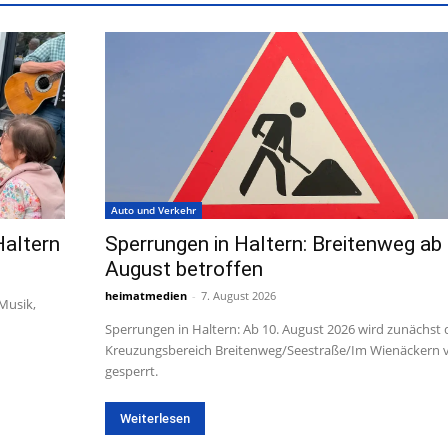
Auto und Verkehr
Haltern
Sperrungen in Haltern: Breitenweg ab 
August betroffen
heimatmedien
-
7. August 2026
 Musik,
Sperrungen in Haltern: Ab 10. August 2026 wird zunächst 
Kreuzungsbereich Breitenweg/Seestraße/Im Wienäckern v
gesperrt.
Weiterlesen