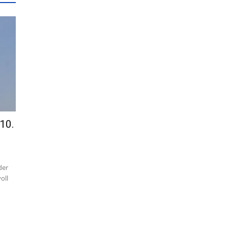
10.
der
oll