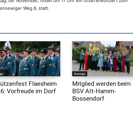
ag, 08. November, findet um 17 Uhr ein Gitarrenkonzert zum
nnewiger Weg 8, statt.
ige
Anzeige
ützenfest Flaesheim
Mitglied werden beim
6: Vorfreude im Dorf
BSV Alt-Hamm-
Bossendorf