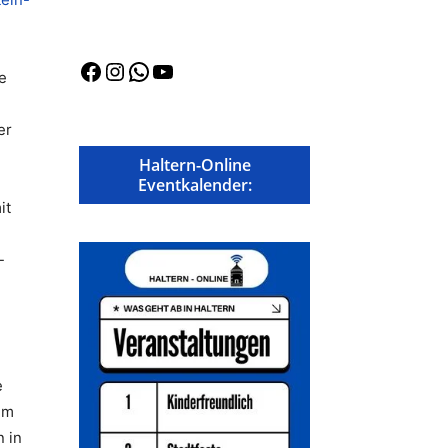
Facebook
Instagram
WhatsApp
YouTube
e
er
Haltern-Online
Eventkalender:
it
-
e
em
n in