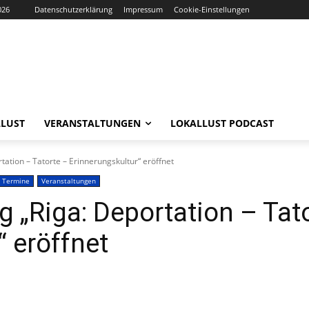
026
Datenschutzerklärung
Impressum
Cookie-Einstellungen
LUST
VERANSTALTUNGEN
LOKALLUST PODCAST
ation – Tatorte – Erinnerungskultur“ eröffnet
Termine
Veranstaltungen
 „Riga: Deportation – Tat
“ eröffnet