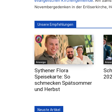
evangelischen Kirchengemeinde
. Am Samst
Novembergedenken in der Erlöserkirche, He
Unsere Empfehlungen
Anzeige
Anze
Sythener Flora
Sch
Speisekarte: So
202
schmecken Spätsommer
und Herbst
Neuste Artikel