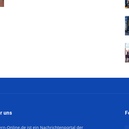
r uns
F
ern-Online.de ist ein Nachrichtenportal der