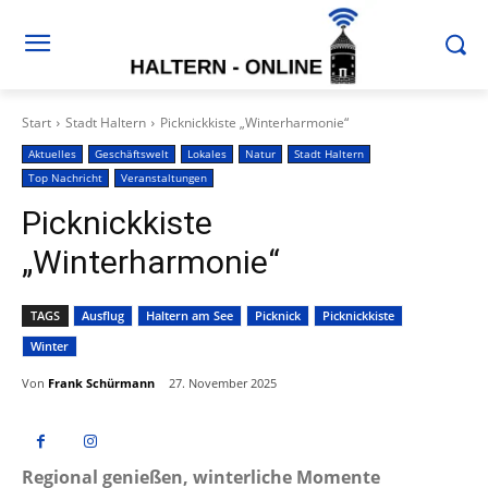
Start
Stadt Haltern
Picknickkiste „Winterharmonie“
Aktuelles
Geschäftswelt
Lokales
Natur
Stadt Haltern
Top Nachricht
Veranstaltungen
Picknickkiste
„Winterharmonie“
TAGS
Ausflug
Haltern am See
Picknick
Picknickkiste
Winter
Von
Frank Schürmann
27. November 2025
Regional genießen, winterliche Momente