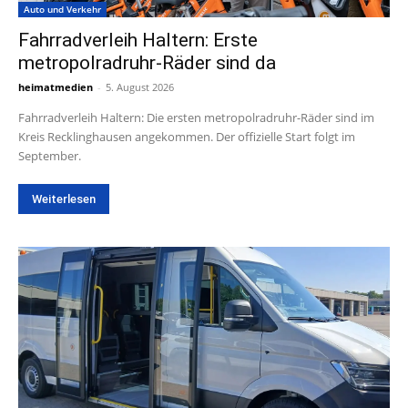
Auto und Verkehr
Fahrradverleih Haltern: Erste
metropolradruhr-Räder sind da
heimatmedien
-
5. August 2026
Fahrradverleih Haltern: Die ersten metropolradruhr-Räder sind im
Kreis Recklinghausen angekommen. Der offizielle Start folgt im
September.
Weiterlesen