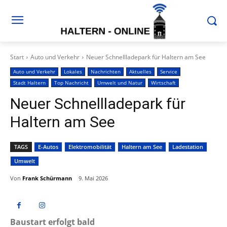
Start
Auto und Verkehr
Neuer Schnellladepark für Haltern am See
Auto und Verkehr
Lokales
Nachrichten
Aktuelles
Service
Stadt Haltern
Top Nachricht
Umwelt und Natur
Wirtschaft
Neuer Schnellladepark für
Haltern am See
TAGS
E-Autos
Elektromobilität
Haltern am See
Ladestation
Umwelt
Von
Frank Schürmann
9. Mai 2026
Baustart erfolgt bald