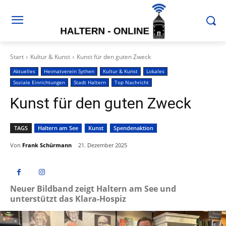
Start
Kultur & Kunst
Kunst für den guten Zweck
Aktuelles
Heimatverein Sythen
Kultur & Kunst
Lokales
Soziale Einrichtungen
Stadt Haltern
Top Nachricht
Kunst für den guten Zweck
TAGS
Haltern am See
Kunst
Spendenaktion
Von
Frank Schürmann
21. Dezember 2025
Neuer Bildband zeigt Haltern am See und
unterstützt das Klara-Hospiz