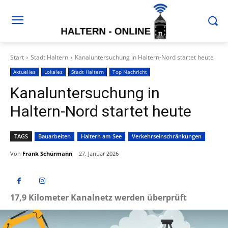
Start
Stadt Haltern
Kanaluntersuchung in Haltern-Nord startet heute
Aktuelles
Lokales
Stadt Haltern
Top Nachricht
Kanaluntersuchung in
Haltern-Nord startet heute
TAGS
Bauarbeiten
Haltern am See
Verkehrseinschränkungen
Von
Frank Schürmann
27. Januar 2026
17,9 Kilometer Kanalnetz werden überprüft