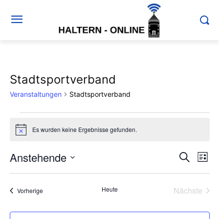
Stadtsportverband
Veranstaltungen
Stadtsportverband
Veranstaltungen
Es wurden keine Ergebnisse gefunden.
Hinweis
Anstehende
Ver
Verans
Suche
Liste
Ans
Datum
Suche
wählen.
Nav
Heute
Nächste
Veranstaltungen
Vorherige
und
Veransta
Ansich