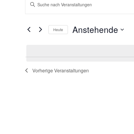
Veranstaltungen
Veranstaltungen
Bitte
Schlüsselwort
Suche
eingeben.
Suche
und
Anstehende
nach
Heute
Ansichten,
Veranstaltungen
Datum
Schlüsselwort.
Navigation
wählen.
Vorherige
Veranstaltungen