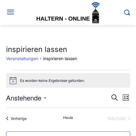
inspirieren lassen
Veranstaltungen
inspirieren lassen
Veranstaltungen
Es wurden keine Ergebnisse gefunden.
Hinweis
Anstehende
Ver
Verans
Suche
Liste
Ans
Datum
Suche
wählen.
Nav
Heute
Nächste
Veranstaltungen
Vorherige
und
Veransta
Ansich