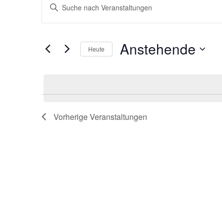
Veranstaltungen
Veranstaltungen
Bitte
Schlüsselwort
Suche
eingeben.
Suche
und
Anstehende
nach
Heute
Ansichten,
Veranstaltungen
Datum
Schlüsselwort.
Navigation
wählen.
Vorherige
Veranstaltungen