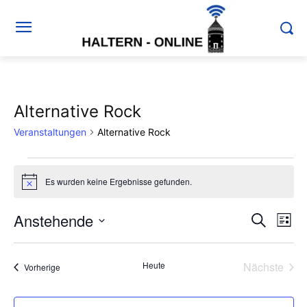
Alternative Rock
Veranstaltungen
Alternative Rock
Veranstaltungen
Es wurden keine Ergebnisse gefunden.
Hinweis
Anstehende
Ver
Verans
Suche
Liste
Ans
Datum
Suche
wählen.
Nav
Heute
Nächste
Veranstaltungen
Vorherige
und
Veransta
Ansich