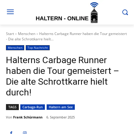
Start
Menschen
Halterns Carbage Runner haben die Tour gemeistert
- Die alte Schrottkarre hielt...
Menschen
Top Nachricht
Halterns Carbage Runner
haben die Tour gemeistert –
Die alte Schrottkarre hielt
durch!
TAGS
Carbage-Run
Haltern am See
Von
Frank Schürmann
6. September 2025