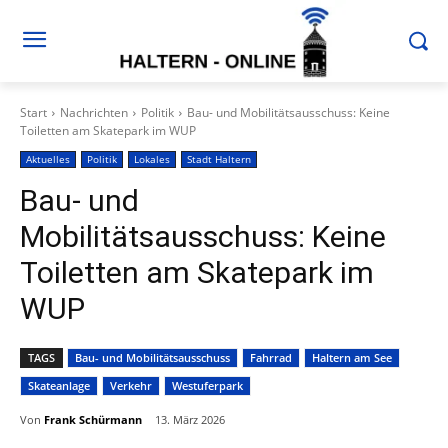
Start
Nachrichten
Politik
Bau- und Mobilitätsausschuss: Keine
Toiletten am Skatepark im WUP
Aktuelles
Politik
Lokales
Stadt Haltern
Bau- und
Mobilitätsausschuss: Keine
Toiletten am Skatepark im
WUP
TAGS
Bau- und Mobilitätsausschuss
Fahrrad
Haltern am See
Skateanlage
Verkehr
Westuferpark
Von
Frank Schürmann
13. März 2026