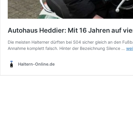
Autohaus Heddier: Mit 16 Jahren auf vi
Die meisten Halterner dürften bei S04 sicher gleich an den Fußb
Aut
Annahme komplett falsch. Hinter der Bezeichnung Silence …
wei
Hed
Mit
Haltern-Online.de
16
Jah
auf
vier
Räd